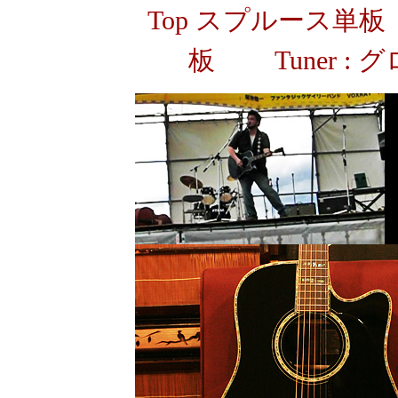
Top スプルース単板 
板
Tuner 