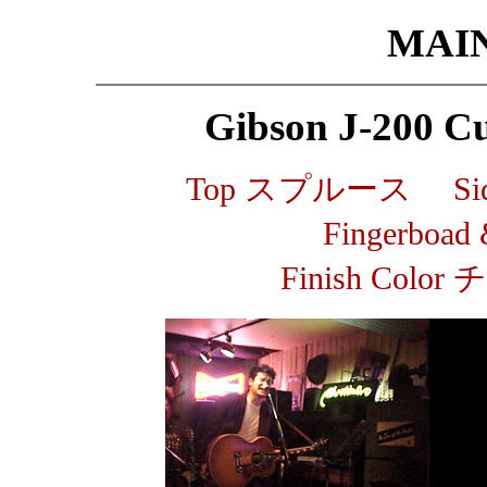
MAI
Gibson J-200 
Top スプルース Side
Fingerboa
Finish Co