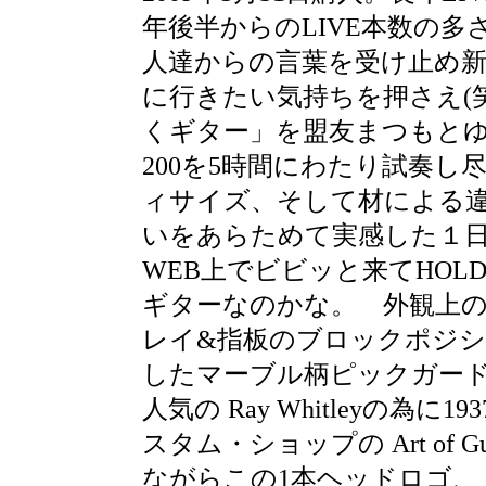
年後半からのLIVE本数の
人達からの言葉を受け止め新し
に行きたい気持ちを押さえ(笑
くギター」を盟友まつもとゆ
200を5時間にわたり試奏し
ィサイズ、そして材による
いをあらためて実感した１
WEB上でビビッと来てHO
ギターなのかな。 外観上の特徴
レイ&指板のブロックポジション、
したマーブル柄ピックガードを
人気の Ray Whitleyの為に
スタム・ショップの Art of 
ながらこの1本ヘッドロゴ、