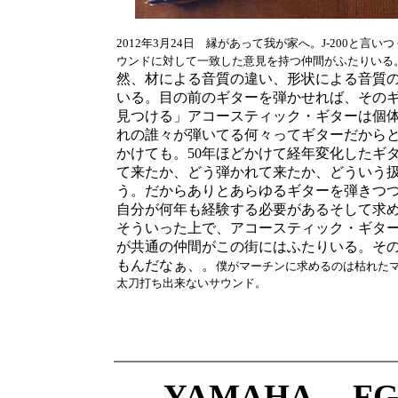
2012年3月24日 縁があって我が家へ。J-200と
ウンドに対して一致した意見を持つ仲間がふたりいる
然、材による音質の違い、形状による音質
いる。目の前のギターを弾かせれば、その
見つける」アコースティック・ギターは個
れの誰々が弾いてる何々ってギターだからと
かけても。50年ほどかけて経年変化したギ
て来たか、どう弾かれて来たか、どういう
う。だからありとあらゆるギターを弾きつ
自分が何年も経験する必要があるそして求
そういった上で、アコースティック・ギタ
が共通の仲間がこの街にはふたりいる。そ
もんだなぁ、。
僕がマーチンに求めるのは枯れたマホ
太刀打ち出来ないサウンド。
YAMAHA FG