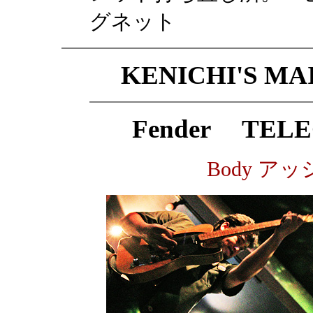
グネット
KENICHI'S MA
Fender TELE
Body ア